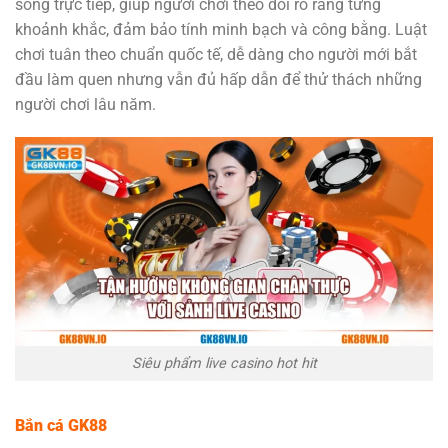
sóng trực tiếp, giúp người chơi theo dõi rõ ràng từng
khoảnh khắc, đảm bảo tính minh bạch và công bằng. Luật
chơi tuân theo chuẩn quốc tế, dễ dàng cho người mới bắt
đầu làm quen nhưng vẫn đủ hấp dẫn để thử thách những
người chơi lâu năm.
Siêu phẩm live casino hot hit
Bắn cá GK88