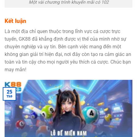
Một vài chương trình khuyến mãi có 102
Kết luận
Là một địa chỉ quen thuộc trong lĩnh vực cá cược trực
tuyến, GK88 đã khẳng định được vị thế của mình nhờ sự
chuyên nghiệp và uy tín. Bên cạnh việc mang đến một
không gian giải trí hiện đại, nơi đây còn tạo ra cảm giác an
toàn và tin cậy cho mọi người yêu thích cá cược. Chúc bạn
may mắn!
25
Th9