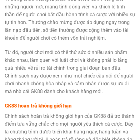
những người mới, mang tính động viên và khích lệ tinh
thần để người chơi bắt đầu hành trình cá cược với nhiều sự
tự tin hơn. Thưởng chào mừng được áp dụng ngay trong
lần nạp đầu tiên, số tiền thưởng được cộng thêm vào tài
khoản để người chơi có thêm vốn trải nghiệm.
Từ đó, người chơi mới có thể thử sức ở nhiều sản phẩm
khác nhau, làm quen với luật chơi và không phải lo lắng
quá nhiều về rủi ro tài chính trong giai đoạn ban đầu.
Chính sách này được xem như một chiếc cầu nối để người
chơi nhanh chóng hòa nhập và cảm nhận được sự ưu ái
mà nhà cái GK88 dành cho khách hàng mới.
GK88 hoàn trả không giới hạn
Chính sách hoàn trả không giới hạn của GK88 đã trở thành
điểm tựa vững chắc cho mọi người yêu thích cá cược. Đây
là chương trình được triển khai hàng ngày, hàng tuần và
hàng tháng với tỷ lệ hoàn trả rõ ràng và đặc biệt không áp