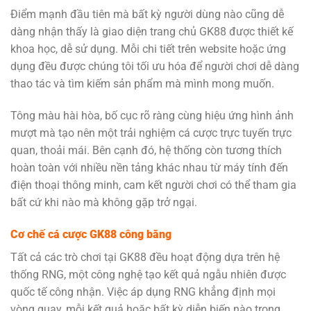
Điểm mạnh đầu tiên mà bất kỳ người dùng nào cũng dễ
dàng nhận thấy là giao diện trang chủ GK88 được thiết kế
khoa học, dễ sử dụng. Mỗi chi tiết trên website hoặc ứng
dụng đều được chúng tôi tối ưu hóa để người chơi dễ dàng
thao tác và tìm kiếm sản phẩm mà mình mong muốn.
Tông màu hài hòa, bố cục rõ ràng cùng hiệu ứng hình ảnh
mượt mà tạo nên một trải nghiệm cá cược trực tuyến trực
quan, thoải mái. Bên cạnh đó, hệ thống còn tương thích
hoàn toàn với nhiều nền tảng khác nhau từ máy tính đến
điện thoại thông minh, cam kết người chơi có thể tham gia
bất cứ khi nào mà không gặp trở ngại.
Cơ chế cá cược GK88 công bằng
Tất cả các trò chơi tại GK88 đều hoạt động dựa trên hệ
thống RNG, một công nghệ tạo kết quả ngẫu nhiên được
quốc tế công nhận. Việc áp dụng RNG khẳng định mọi
vòng quay, mỗi kết quả hoặc bất kỳ diễn biến nào trong