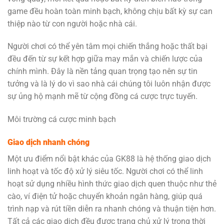
game đều hoàn toàn minh bạch, không chịu bất kỳ sự can
thiệp nào từ con người hoặc nhà cái.
Người chơi có thể yên tâm mọi chiến thắng hoặc thất bại
đều đến từ sự kết hợp giữa may mắn và chiến lược của
chính mình. Đây là nền tảng quan trọng tạo nên sự tin
tưởng và là lý do vì sao nhà cái chúng tôi luôn nhận được
sự ủng hộ mạnh mẽ từ cộng đồng cá cược trực tuyến.
Môi trường cá cược minh bạch
Giao dịch nhanh chóng
Một ưu điểm nổi bật khác của GK88 là hệ thống giao dịch
linh hoạt và tốc độ xử lý siêu tốc. Người chơi có thể linh
hoạt sử dụng nhiều hình thức giao dịch quen thuộc như thẻ
cào, ví điện tử hoặc chuyển khoản ngân hàng, giúp quá
trình nạp và rút tiền diễn ra nhanh chóng và thuận tiện hơn.
Tất cả các giao dịch đều được trang chủ xử lý trong thời