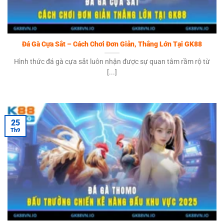
Đá Gà Cựa Sắt – Cách Chơi Đơn Giản, Thắng Lớn Tại GK88
Hình thức đá gà cựa sắt luôn nhận được sự quan tâm rầm rộ từ
[...]
25
Th9