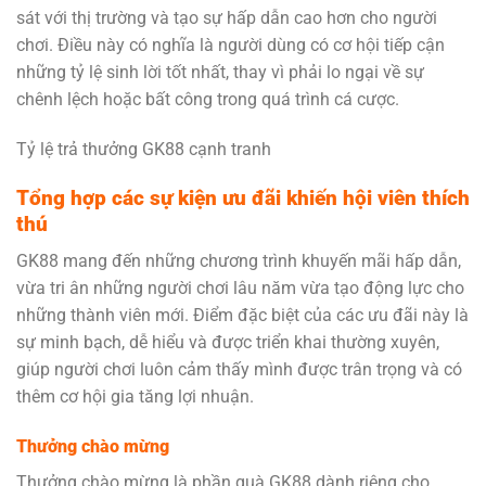
sát với thị trường và tạo sự hấp dẫn cao hơn cho người
chơi. Điều này có nghĩa là người dùng có cơ hội tiếp cận
những tỷ lệ sinh lời tốt nhất, thay vì phải lo ngại về sự
chênh lệch hoặc bất công trong quá trình cá cược.
Tỷ lệ trả thưởng GK88 cạnh tranh
Tổng hợp các sự kiện ưu đãi khiến hội viên thích
thú
GK88 mang đến những chương trình khuyến mãi hấp dẫn,
vừa tri ân những người chơi lâu năm vừa tạo động lực cho
những thành viên mới. Điểm đặc biệt của các ưu đãi này là
sự minh bạch, dễ hiểu và được triển khai thường xuyên,
giúp người chơi luôn cảm thấy mình được trân trọng và có
thêm cơ hội gia tăng lợi nhuận.
Thưởng chào mừng
Thưởng chào mừng là phần quà GK88 dành riêng cho