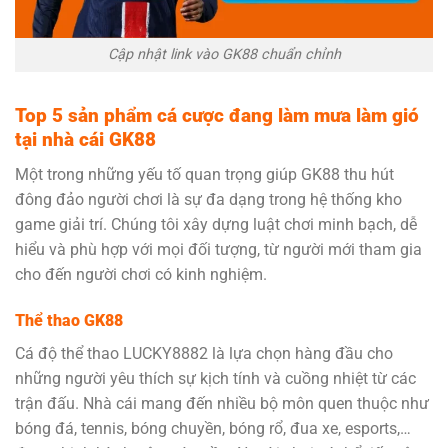
Cập nhật link vào GK88 chuẩn chỉnh
Top 5 sản phẩm cá cược đang làm mưa làm gió
tại nhà cái GK88
Một trong những yếu tố quan trọng giúp GK88 thu hút
đông đảo người chơi là sự đa dạng trong hệ thống kho
game giải trí. Chúng tôi xây dựng luật chơi minh bạch, dễ
hiểu và phù hợp với mọi đối tượng, từ người mới tham gia
cho đến người chơi có kinh nghiệm.
Thể thao GK88
Cá độ thể thao LUCKY8882 là lựa chọn hàng đầu cho
những người yêu thích sự kịch tính và cuồng nhiệt từ các
trận đấu. Nhà cái mang đến nhiều bộ môn quen thuộc như
bóng đá, tennis, bóng chuyền, bóng rổ, đua xe, esports,…