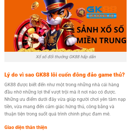
Xổ số đổi thưởng GK88 hấp dẫn
Lý do vì sao GK88 lôi cuốn đông đảo game thủ?
GK88 được biết đến như một trong những nhà cái hàng
đầu nhờ những lợi thế vượt trội mà ít nơi nào có được.
Những ưu điểm dưới đây vừa giúp người chơi yên tâm nạp
tiền, vừa mang đến cảm giác hứng thú, công bằng và
thuận tiện trong suốt quá trình chinh phục đam mê.
Giao diện thân thiện