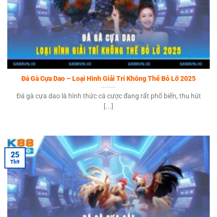
Đá Gà Cựa Dao – Loại Hình Giải Trí Không Thể Bỏ Lỡ 2025
Đá gà cựa dao là hình thức cá cược đang rất phổ biến, thu hút
[...]
25
Th9