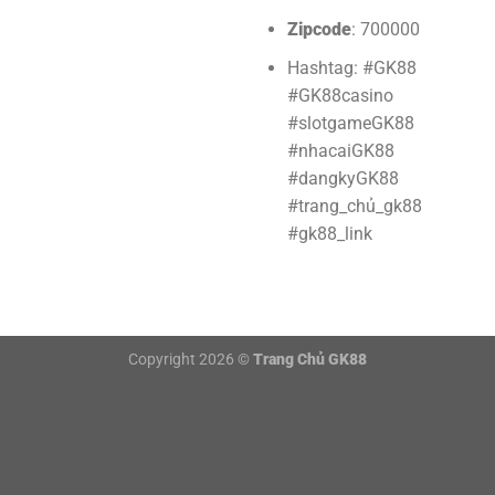
Zipcode
: 700000
Hashtag: #GK88
#GK88casino
#slotgameGK88
#nhacaiGK88
#dangkyGK88
#trang_chủ_gk88
#gk88_link
Copyright 2026 ©
Trang Chủ GK88